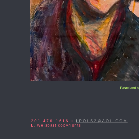
Pastel and o
201 476-1616 •
LPOLS2@AOL.COM
L. Weisbart copyrights